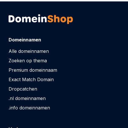
Domeinnamen
Alle domeinnamen
Zoeken op thema
Premium domeinnaam
Exact Match Domain
Dropcatchen
.nl domeinnamen
.info domeinnamen