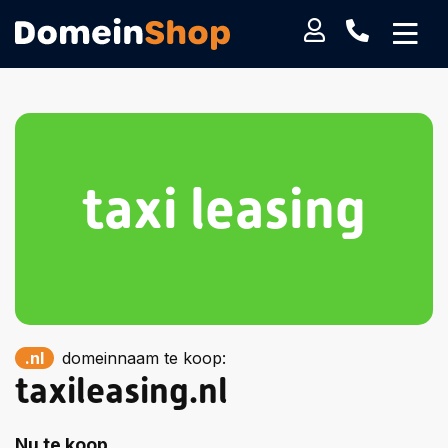
taxi leasing
.nl
domeinnaam te koop:
taxileasing.nl
Nu te koop