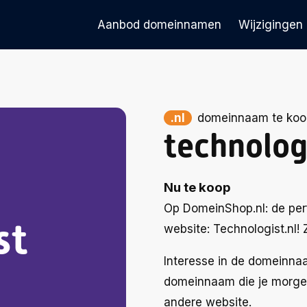
Aanbod domeinnamen
Wijzigingen
.nl
domeinnaam te koo
technologi
Nu te koop
Op DomeinShop.nl: de pe
st
website: Technologist.nl! Z
Interesse in de domeinnaa
domeinnaam die je morgen
andere website.