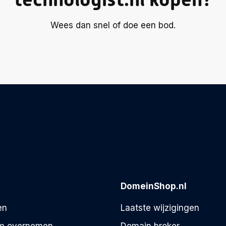
Wees dan snel of doe een bod.
DomeinShop.nl
en
Laatste wijzigingen