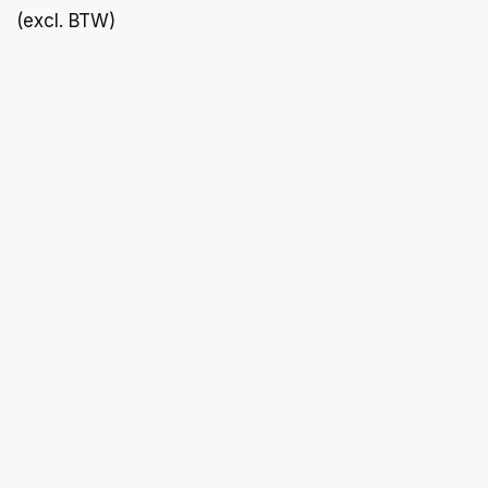
(excl. BTW)