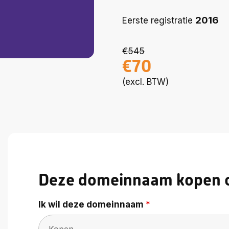
2016
Eerste registratie
€545
€70
(excl. BTW)
Deze domeinnaam kopen o
Ik wil deze domeinnaam
*