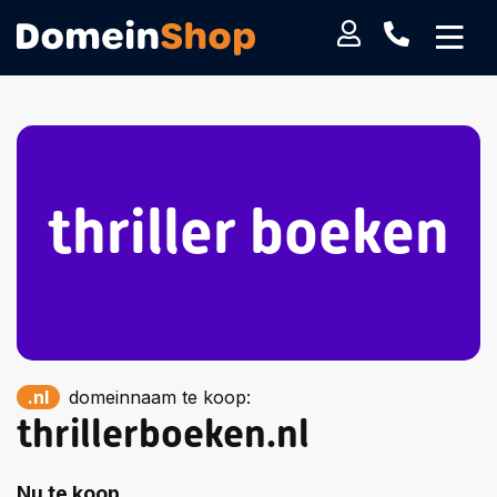
thriller boeken
.nl
domeinnaam te koop:
thrillerboeken.nl
Nu te koop