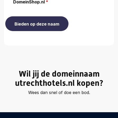
DomeinShop.nl
*
Wil jij de domeinnaam
utrechthotels.nl kopen?
Wees dan snel of doe een bod.