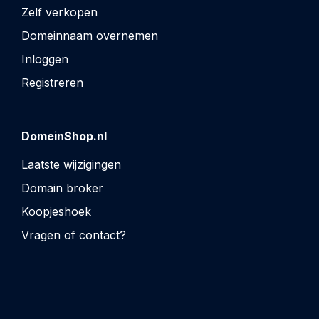
Zelf verkopen
Domeinnaam overnemen
Inloggen
Registreren
DomeinShop.nl
Laatste wijzigingen
Domain broker
Koopjeshoek
Vragen of contact?