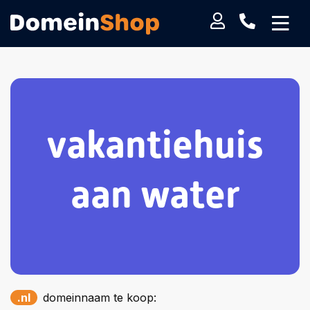
vakantiehuis
aan water
.nl
domeinnaam te koop: