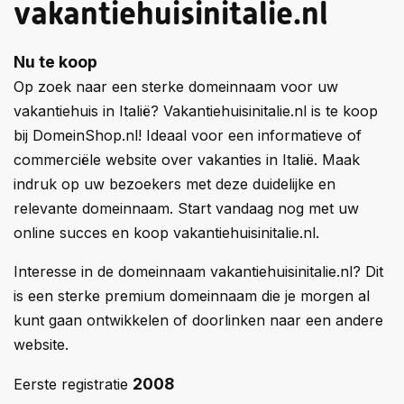
vakantiehuisinitalie.nl
Nu te koop
Op zoek naar een sterke domeinnaam voor uw
vakantiehuis in Italië? Vakantiehuisinitalie.nl is te koop
bij DomeinShop.nl! Ideaal voor een informatieve of
commerciële website over vakanties in Italië. Maak
indruk op uw bezoekers met deze duidelijke en
relevante domeinnaam. Start vandaag nog met uw
online succes en koop vakantiehuisinitalie.nl.
Interesse in de domeinnaam vakantiehuisinitalie.nl? Dit
is een sterke premium domeinnaam die je morgen al
kunt gaan ontwikkelen of doorlinken naar een andere
website.
2008
Eerste registratie