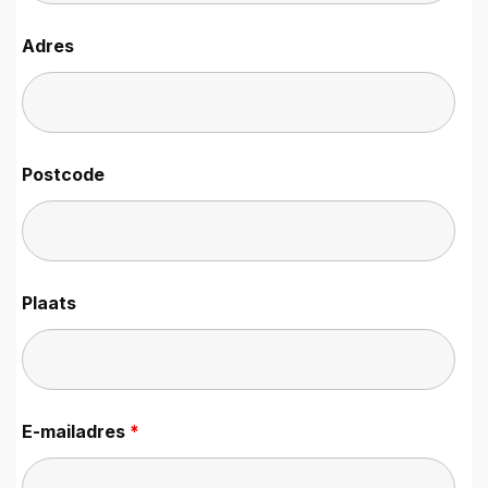
Adres
Postcode
Plaats
E-mailadres
*