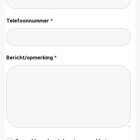
Telefoonnummer
*
Bericht/opmerking
*