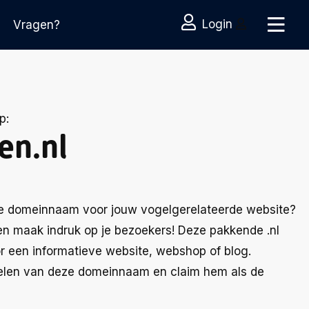
Login
Vragen?
p:
en.nl
te domeinnaam voor jouw vogelgerelateerde website?
en maak indruk op je bezoekers! Deze pakkende .nl
r een informatieve website, webshop of blog.
delen van deze domeinnaam en claim hem als de