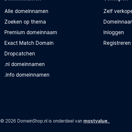
Alle domeinnamen
Zelf verkop
Zoeken op thema
Domeinnaa
Premium domeinnaam
Inloggen
Exact Match Domain
Registreren
Dropcatchen
.nl domeinnamen
.info domeinnamen
© 2026 DomeinShop.nl is onderdeel van
mostvalue_