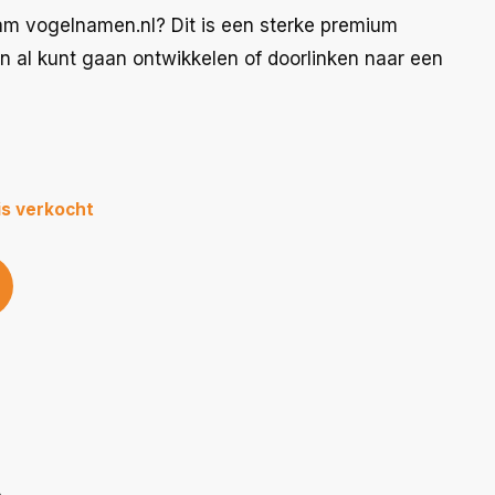
am vogelnamen.nl? Dit is een sterke premium
 al kunt gaan ontwikkelen of doorlinken naar een
is verkocht
t