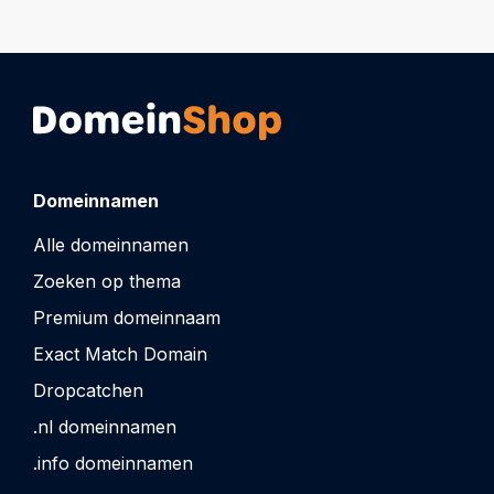
Domeinnamen
Alle domeinnamen
Zoeken op thema
Premium domeinnaam
Exact Match Domain
Dropcatchen
.nl domeinnamen
.info domeinnamen