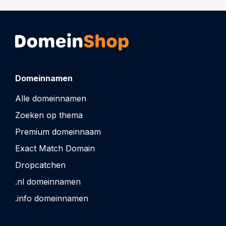
Domeinnamen
Alle domeinnamen
Zoeken op thema
Premium domeinnaam
Exact Match Domain
Dropcatchen
.nl domeinnamen
.info domeinnamen