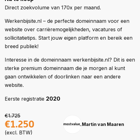
Direct zoekvolume van 170x per maand.
Werkenbijsite.nl – de perfecte domeinnaam voor een
website over carrièremogelijkheden, vacatures of
sollicitatietips. Start jouw eigen platform en bereik een
breed publiek!
Interesse in de domeinnaam werkenbijsite.nl? Dit is een
sterke premium domeinnaam die je morgen al kunt
gaan ontwikkelen of doorlinken naar een andere
website.
2020
Eerste registratie
€1.725
€1.250
Martin van Maaren
(excl. BTW)