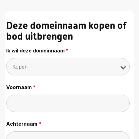
Deze domeinnaam kopen of
bod uitbrengen
Ik wil deze domeinnaam
*
Voornaam
*
Achternaam
*