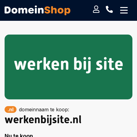
werken bij site
.nl
domeinnaam te koop:
werkenbijsite.nl
Nu te koop