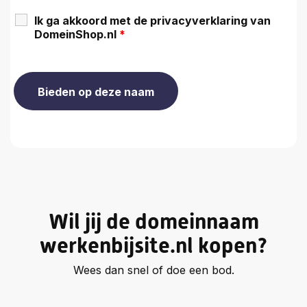
Ik ga akkoord met de privacyverklaring van
DomeinShop.nl
*
Wil jij de domeinnaam
werkenbijsite.nl kopen?
Wees dan snel of doe een bod.