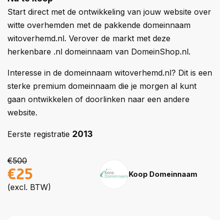
Start direct met de ontwikkeling van jouw website over
witte overhemden met de pakkende domeinnaam
witoverhemd.nl. Verover de markt met deze
herkenbare .nl domeinnaam van DomeinShop.nl.
Interesse in de domeinnaam witoverhemd.nl? Dit is een
sterke premium domeinnaam die je morgen al kunt
gaan ontwikkelen of doorlinken naar een andere
website.
2013
Eerste registratie
€500
€25
Koop Domeinnaam
(excl. BTW)