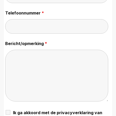
Telefoonnummer
*
Bericht/opmerking
*
Ik ga akkoord met de privacyverklaring van