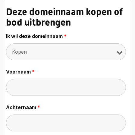
Deze domeinnaam kopen of
bod uitbrengen
Ik wil deze domeinnaam
*
Voornaam
*
Achternaam
*