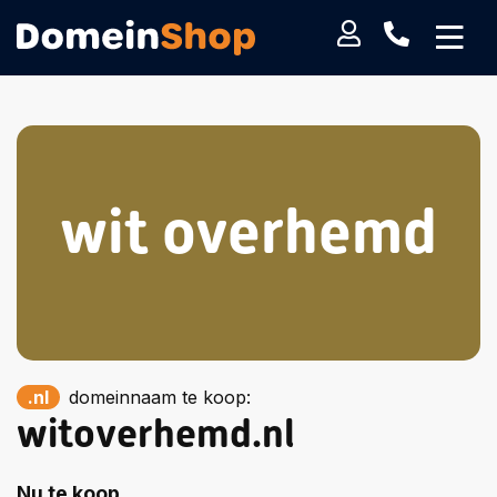
wit overhemd
.nl
domeinnaam te koop:
witoverhemd.nl
Nu te koop