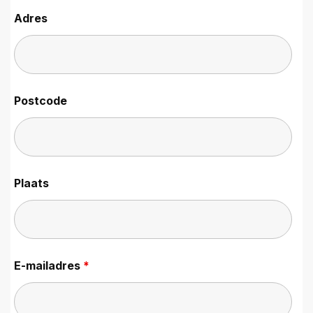
Adres
Postcode
Plaats
E-mailadres
*