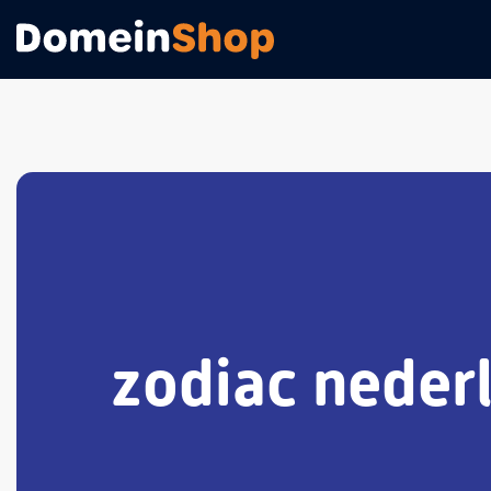
zodiac neder