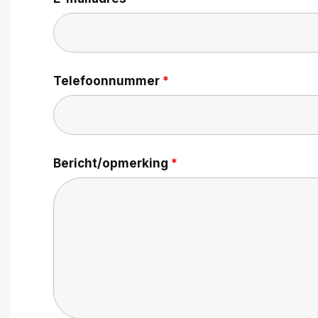
Telefoonnummer
*
Bericht/opmerking
*