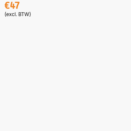
€47
(excl. BTW)