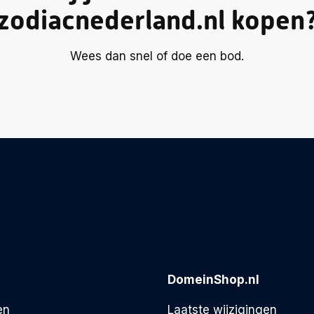
zodiacnederland.nl kopen
Wees dan snel of doe een bod.
DomeinShop.nl
en
Laatste wijzigingen