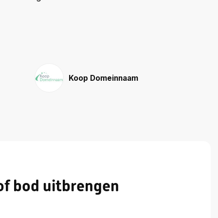
Koop Domeinnaam
f bod uitbrengen