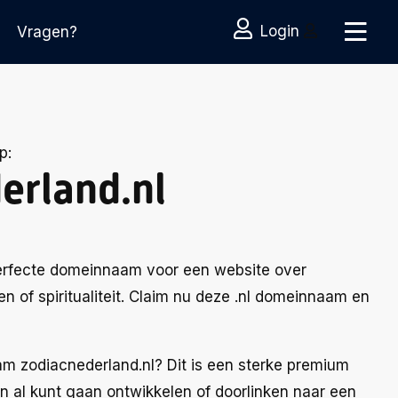
Login
Vragen?
p:
erland.nl
erfecte domeinnaam voor een website over
n of spiritualiteit. Claim nu deze .nl domeinnaam en
am zodiacnederland.nl? Dit is een sterke premium
 al kunt gaan ontwikkelen of doorlinken naar een