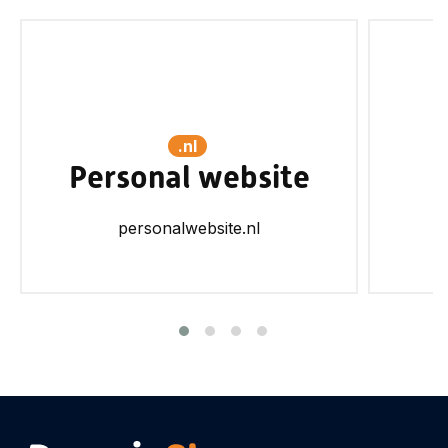
.nl
Personal website
personalwebsite.nl