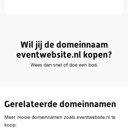
Wil jij de domeinnaam
eventwebsite.nl kopen?
Wees dan snel of doe een bod.
Gerelateerde domeinnamen
Meer mooie domeinnamen zoals eventwebsite.nl te
koop: