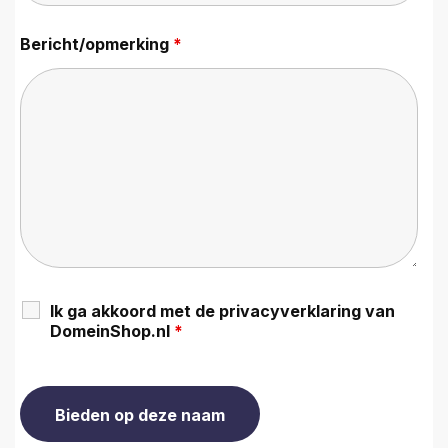
Bericht/opmerking
*
Ik ga akkoord met de privacyverklaring van
DomeinShop.nl
*